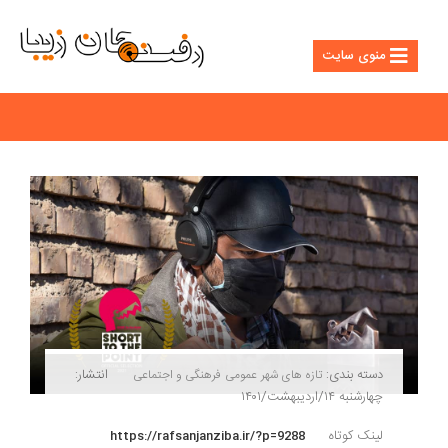
منوی سایت
دسته بندی:
انتشار:
تازه های شهر
عمومی
فرهنگی و اجتماعی
چهارشنبه ۱۴/اردیبهشت/۱۴۰۱
لینک کوتاه
https://rafsanjanziba.ir/?p=9288