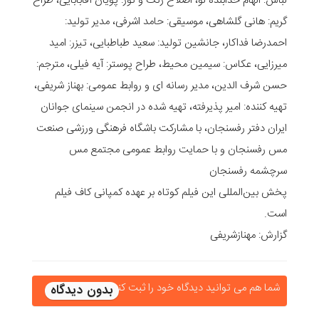
لباس: الهام خدابنده لو، اصلاح رنگ و نور: پویان آقابابایی، طراح
گریم: هانی گلشاهی، موسیقی: حامد اشرفی، مدیر تولید:
احمدرضا فداکار، جانشین تولید: سعید طباطبایی، تیزر: امید
میرزایی، عکاس: سیمین محیط، طراح پوستر: آیه فیلی، مترجم:
حسن شرف الدین، مدیر رسانه ای و روابط عمومی: بهناز شریفی،
تهیه کننده: امیر پذیرفته، تهیه شده در انجمن سینمای جوانان
ایران دفتر رفسنجان، با مشارکت باشگاه فرهنگی ورزشی صنعت
مس رفسنجان و با حمایت روابط عمومی مجتمع مس
سرچشمه رفسنجان
پخش بین‌المللی این فیلم کوتاه بر عهده کمپانی کاف فیلم
است.
گزارش: مهنازشریفی
شما هم می توانید دیدگاه خود را ثبت کنید