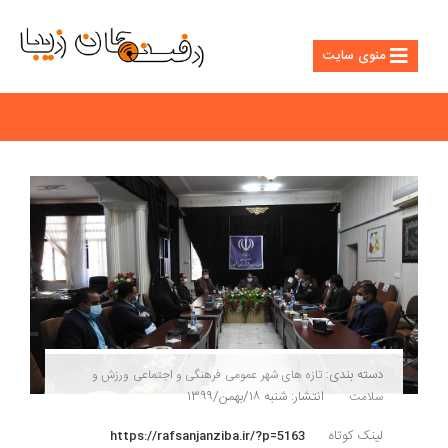
منوی سایت
دسته بندی:
تازه های شهر
عمومی
فرهنگی و اجتماعی
ورزش و
انتشار: شنبه ۱۸/بهمن/۱۳۹۹
سلامت
لینک کوتاه
https://rafsanjanziba.ir/?p=5163