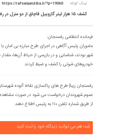
لینک کوتاه
https://rafsanjanziba.ir/?p=19060
کشف ۱۵ هزار لیتر گازوییل قاچاق از دو منزل در رفسنجان
فرمانده انتظامی رفسنجان:
ماموران پلیس آگاهی در اجرای طرح مبارزه بی امان ب
خودروهای شوتی را کشف و ضبط کردند.
رفسنجان زیبا| طرح های پاکسازی نقاط آلوده شهرستان 
عموم شهروندان درخواست می شود در صورت مشاهده 
از طریق شماره تلفن ۱۱۰ به پلیس اطلاع دهند.
شما هم می توانید دیدگاه خود را ثبت کنید