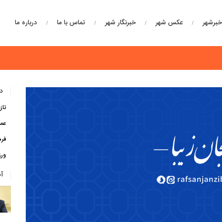
برشهر
عکس شهر
خبرنگار شهر
تماس با ما
درباره ما
دس
تاز
عم
فره
ور
آ