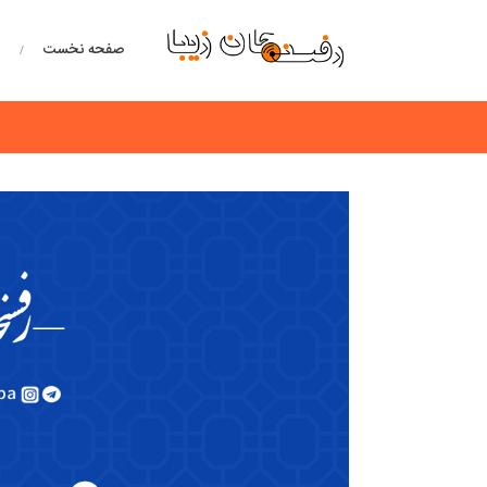
صفحه نخست
خ