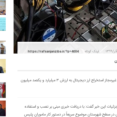
لینک کوتاه
https://rafsanjanziba.ir/?p=4004
فرمانده انتظامی رفسنجان از کشف و ضبط ۳۱ دستگاه غیرمجاز استخراج ارز دیجیتال به ارزش ۳ میلیارد و یکصد میلیون
ات این خبر گفت: با دریافت خبری مبنی بر نصب و استفاده
اه استخراج ارز دیجیتال در ۲ انبار کاشی در سطح شهرستان موضوع سریعاً در دستور کار ماموران پلیس