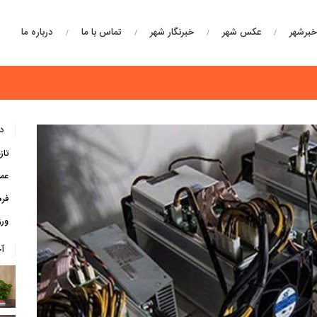
برشهر
عکس شهر
خبرنگار شهر
تماس با ما
درباره ما
دس
تاز
عم
فره
ور
آ