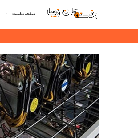
صفحه نخست
خ