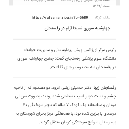
اسفند/۱۳۹۹
لینک کوتاه
https://rafsanjanziba.ir/?p=5689
چهارشنبه سوری نسبتا آرام در رفسنجان
رئیس مرکز اورژانس پیش بیمارستانی و مدیریت حوادث
دانشگاه علوم پزشکی رفسنجان گفت: جشن چهارشنبه سوری
در رفسنجان سه مصدوم بر جای گذاشت.
رفسنجان زیبا|
دکتر حسینی زینلی افزود: دو‌ مصدوم که از ناحیه
چشم و دست دچار آسیب سطحی شده بودند، بصورت سرپایی
درمان و متاسفانه یک کودک ۷ ساله که دچار سوختگی ۳۰
درصدی با بنزین شده بود، با هماهنگی مرکز بحران شهرستان به
بیمارستان سوانح سوختگی کرمان منتقل گردید.