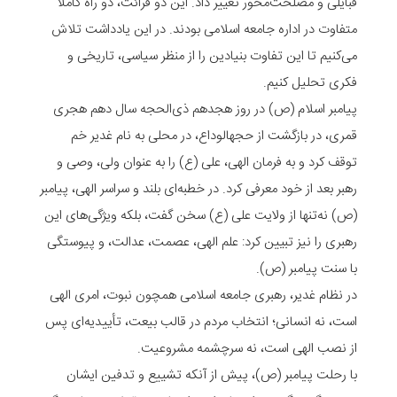
قبایلی و مصلحت‌محور تغییر داد. این دو قرائت، دو راه کاملاً
متفاوت در اداره جامعه اسلامی بودند. در این یادداشت تلاش
می‌کنیم تا این تفاوت بنیادین را از منظر سیاسی، تاریخی و
فکری تحلیل کنیم.
پیامبر اسلام (ص) در روز هجدهم ذی‌الحجه سال دهم هجری
قمری، در بازگشت از حجهالوداع، در محلی به نام غدیر خم
توقف کرد و به فرمان الهی، علی (ع) را به عنوان ولی، وصی و
رهبر بعد از خود معرفی کرد. در خطبه‌ای بلند و سراسر الهی، پیامبر
(ص) نه‌تنها از ولایت علی (ع) سخن گفت، بلکه ویژگی‌های این
رهبری را نیز تبیین کرد: علم الهی، عصمت، عدالت، و پیوستگی
با سنت پیامبر (ص).
در نظام غدیر، رهبری جامعه اسلامی همچون نبوت، امری الهی
است، نه انسانی؛ انتخاب مردم در قالب بیعت، تأییدیه‌ای پس
از نصب الهی است، نه سرچشمه مشروعیت.
با رحلت پیامبر (ص)، پیش از آنکه تشییع و تدفین ایشان