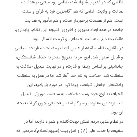
نظامی که در غدیر پیشنهاد شد، نظامی بود مبتنی بر هدایت،
عدالت و ولایت. امامی که هم آگاه‌ترین فرد به قرآن و سنت
است، هم از عصمت برخوردار است، و هم مأمور به هدایت
جامعه در همه ابعاد دنیوی و اخروی. نتیجه این نظام، پایداری،
عقلانیت دینی، عدالت اجتماعی و کرامت انسانی بود.
در مقابل، نظام سقیفه از همان ابتدا بر مصلحت، قریحه سیاسی
و قبایل استوار شد. این امر به تدریج منجر به حذف شایستگان،
جانشینی بر اساس رابطه و قدرت، و در نهایت تبدیل خلافت به
سلطنت شد. خلافت به نام خدا آغاز شد اما در عمل به سلطنت
پادشاهان جاهلی شباهت پیدا کرد. در دوره بنی‌امیه، این
انحراف به اوج خود رسید؛ خلافت به سلطنت موروثی تبدیل
شد، یزید بن معاویه بر سر کار آمد، و فجایعی چون کربلا نتیجه
آن بود.
در نظام غدیر، مردم نقش بیعت‌کننده و همراه دارند؛ اما در
سقیفه، با حذف علی (ع) و اهل بیت (علیهم‌السلام)، مردمی که