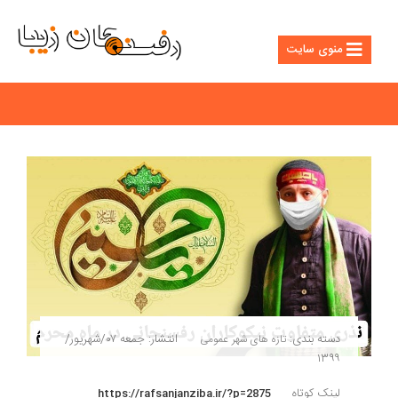
منوی سایت
دسته بندی:
انتشار: جمعه ۰۷/شهریور/
تازه های شهر
عمومی
۱۳۹۹
لینک کوتاه
https://rafsanjanziba.ir/?p=2875