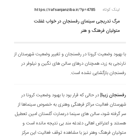
لینک کوتاه
https://rafsanjanziba.ir/?p=4785
مرگ تدریجی سینمای رفسنجان در خواب غفلت
متولیان فرهنگ و هنر
با بهبود وضعیت کرونا در رفسنجان و تغییر وضعیت شهرستان از
نارنجی به زرد، همچنان درهای سالن های نگین و نیلوفر در
رفسنجان بازگشایی نشده است.
رفسنجان زیبا|
در حالی که قرار بود با بهبود وضعیت کرونا در
شهرستان فعالیت مراکز فرهنگی وهنری به خصوص سینماها از
سر گرفته شود، سالن های سینما درعمارت گلستان امین تعطیل
هستند و اعتراض اهالی دغدغه مند بی نتیجه مانده است و
متولیان فرهنگ وهنر نیز با مشاهده توقف فعالیت این مرکز