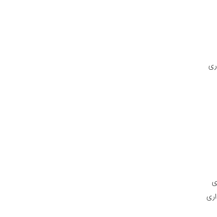
ری
ی
اری