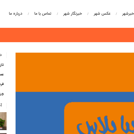
برشهر
عکس شهر
خبرنگار شهر
تماس با ما
درباره ما
دس
تاز
عم
فره
ور
آ