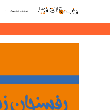
صفحه نخست
خ