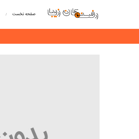
صفحه نخست
خ