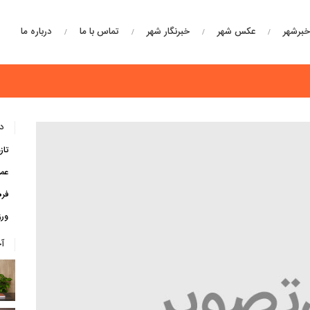
برشهر
عکس شهر
خبرنگار شهر
تماس با ما
درباره ما
دس
تاز
عم
فره
ور
آ