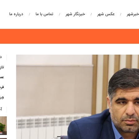
برشهر
عکس شهر
خبرنگار شهر
تماس با ما
درباره ما
دس
تاز
عم
فره
ور
آ