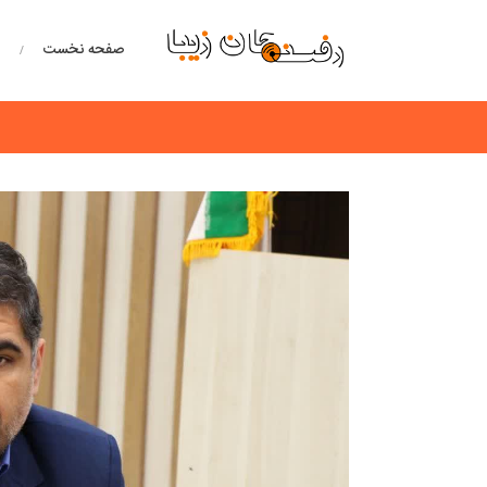
صفحه نخست
خ