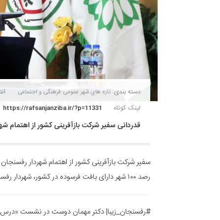
دسته بندی:
انتش
تازه های شهر
عمومی
فرهنگی و اجتماعی
لینک کوتاه
https://rafsanjanziba.ir/?p=11331
قدردانی سفیر شرکت بازآفرینی کشور از اهتمام شه
سفیر شرکت بازآفرینی کشور از اهتمام شهردار رفسنجان
رصد ۱۰۰ شهر دارای بافت‌ فرسوده در کشور، شهردار رفسنجان در این عرصه پیشتاز بوده است.
#رفسنجان_زیبا| دکتر مهمان دوست در نشست «درس آمو