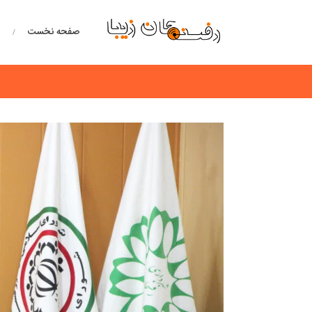
صفحه نخست
خ