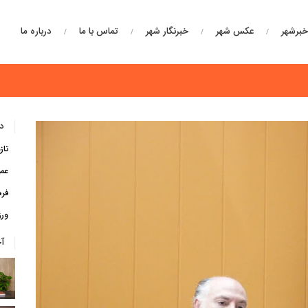
برشهر
عکس شهر
خبرنگار شهر
تماس با ما
درباره ما
دس
تاز
عم
فره
ور
آ