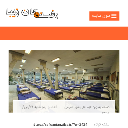
منوی سایت
دسته بندی:
انتشار: پنجشنبه ۱۹/تیر/
تازه های شهر
عمومی
۱۳۹۹
لینک کوتاه
https://rafsanjanziba.ir/?p=2424