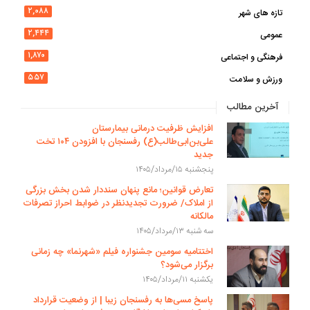
۲,۰۸۸
تازه های شهر
۲,۴۴۴
عمومی
۱,۸۷۰
فرهنگی و اجتماعی
۵۵۷
ورزش و سلامت
آخرین مطالب
افزایش ظرفیت درمانی بیمارستان
علی‌بن‌ابی‌طالب(ع) رفسنجان با افزودن ۱۰۴ تخت
جدید
پنجشنبه ۱۵/مرداد/۱۴۰۵
تعارض قوانین؛ مانع پنهان سنددار شدن بخش بزرگی
از املاک/ ضرورت تجدیدنظر در ضوابط احراز تصرفات
مالکانه
سه شنبه ۱۳/مرداد/۱۴۰۵
اختتامیه سومین جشنواره فیلم «شهرنما» چه زمانی
برگزار می‌شود؟
یکشنبه ۱۱/مرداد/۱۴۰۵
پاسخ مسی‌ها به رفسنجان زیبا | از وضعیت قرارداد