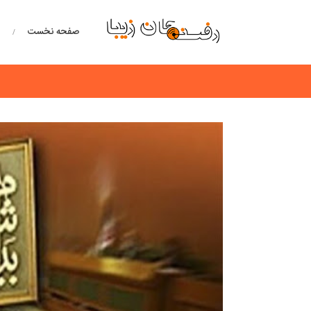
صفحه نخست
خ