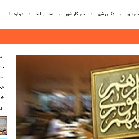
برشهر
عکس شهر
خبرنگار شهر
تماس با ما
درباره ما
دس
تاز
عم
فره
ور
آ