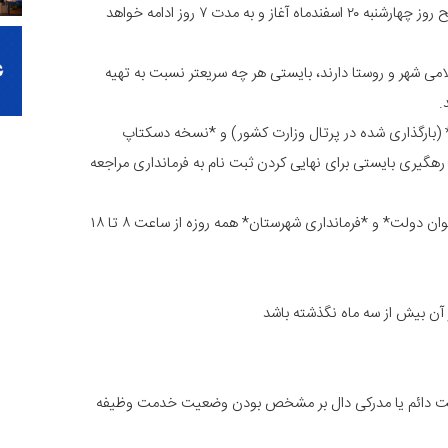
? نام نویسی از داوطلبین شوراهای شهر از ساعت ۸ صبح روز چهارشنبه ۲۰ اسفندماه آغاز و به مدت ۷ روز ادامه خواهد
می شهر و روستا دارند، بایستی هر چه سریعتر نسبت به تهیه
.
 (بارگذاری شده در پرتال وزارت کشور) و *نسخه دسکتاپ
هگیری بایستی برای نهایی کردن ثبت نام به فرمانداری مراجعه
? ثبت نام *حضوری* از طریق مراجعه به *دفاتر پیشخوان دولت* و *فرمانداری شهرستان* همه روزه از ساعت ۸ تا ۱۸
 آن بیش از سه ماه نگذشته باشد
فیت دائم یا مدرکی دال بر مشخص بودن وضعیت خدمت وظیفه