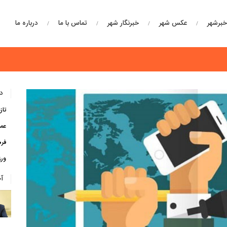
برشهر
عکس شهر
خبرنگار شهر
تماس با ما
درباره ما
دس
تاز
عم
فره
ور
آ