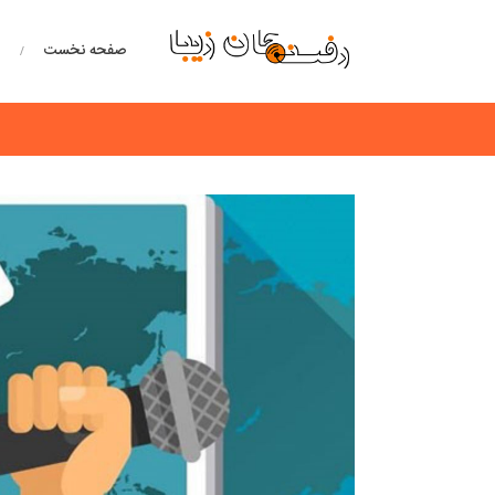
صفحه نخست
خ