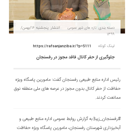
دسته بندی:
انتشار: پنجشنبه ۱۶/بهمن/
تازه های شهر
عمومی
۱۳۹۹
لینک کوتاه
https://rafsanjanziba.ir/?p=5111
جلوگیری از حفر کانال فاقد مجوز در رفسنجان
رئیس اداره منابع طبیعی رفسنجان گفت: مامورین پاسگاه ویژه
حفاظت از حفر کانال بدون مجوز در عرصه های ملی منطقه نوق
ممانعت کردند.
#رفسنجان_زیبا| به گزارش روابط عمومی اداره منابع طبیعی و
آبخیزداری شهرستان رفسنجان، مامورین پاسگاه ویژه حفاظت