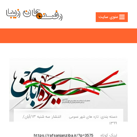
منوی سایت
دسته بندی:
انتشار: سه شنبه ۱۳/آبان/
تازه های شهر
عمومی
۱۳۹۹
لینک کوتاه
https://rafsanjanziba.ir/?p=3575