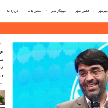
برشهر
عکس شهر
خبرنگار شهر
تماس با ما
درباره ما
دس
تاز
عم
فره
ور
آ