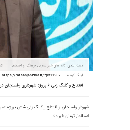
دسته بندی:
انتش
تازه های شهر
عمومی
فرهنگی و اجتماعی
لینک کوتاه
https://rafsanjanziba.ir/?p=11902
افتتاح و کلنگ زنی ۶ پروژه شهرداری رفسنجان در دهه فجر
شهردار رفسنجان از افتتاح و کلنگ زنی شش پروژه عمرا
استاندار کرمان خبر داد.