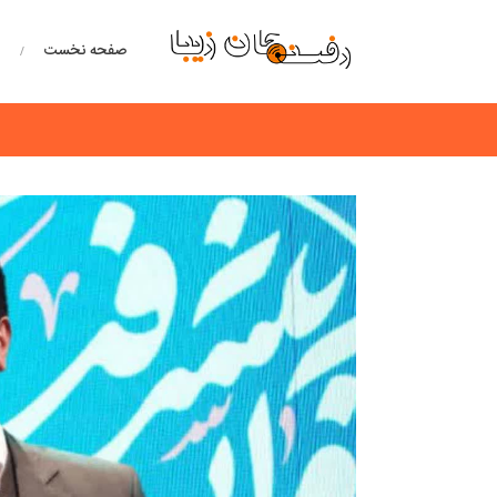
صفحه نخست
خ