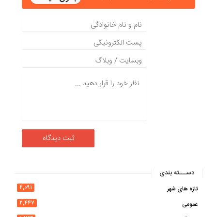
دســـته بندی
۲,۰۹۱
تازه های شهر
۲,۴۴۷
عمومی