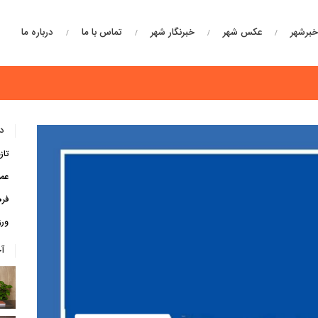
برشهر
عکس شهر
خبرنگار شهر
تماس با ما
درباره ما
دس
تاز
عم
فره
ور
آ