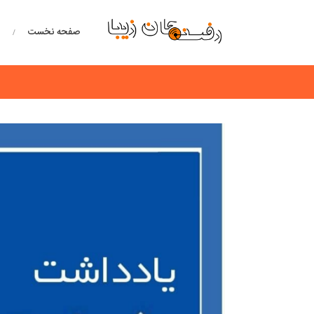
صفحه نخست
خ