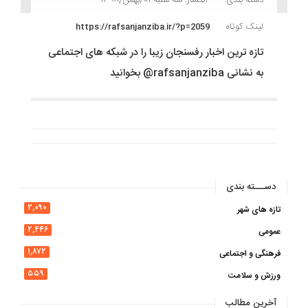
لینک کوتاه
https://rafsanjanziba.ir/?p=2059
تازه ترین اخبار رفسنجان زیبا را در شبکه های اجتماعی
به نشانی rafsanjanziba@ بخوانید
دســـته بندی
۲,۰۹۰
تازه های شهر
۲,۴۴۶
عمومی
۱,۸۷۲
فرهنگی و اجتماعی
۵۵۹
ورزش و سلامت
آخرین مطالب